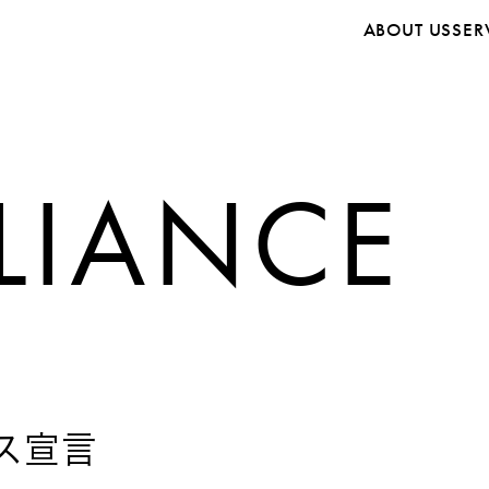
ABOUT US
SER
LIANCE
ス宣言