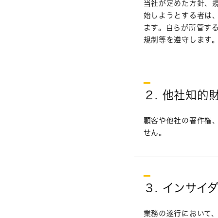
当社が定めた方針、
始しようとする者は
ます。自らが所管す
規制等を遵守します
２. 他社知的
顧客や他社の著作権
せん。
３. インサイ
業務の遂行において