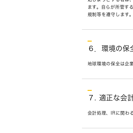
ます。自らが所管す
規制等を遵守します
６．環境の保
地球環境の保全は企
７. 適正な会
会計処理、IRに関